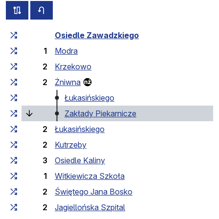
alle Strecken dieser Linie
Fahrplan für die Gegenrichtung
Fahrtzeit zunehmend
Fahrtzeit zwischen den Haltes
Osiedle Zawadzkiego
1
Modra
2
Krzekowo
2
Żniwna
Łukasińskiego
(laufende Haltestelle)
Zakłady Piekarnicze
2
Łukasińskiego
2
Kutrzeby
3
Osiedle Kaliny
1
Witkiewicza Szkoła
2
Świętego Jana Bosko
2
Jagiellońska Szpital