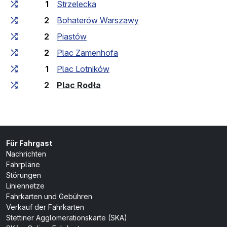
1
Strzelecka
2
Bohaterów Warszawy
2
Piastów
2
Plac Zamenhofa
1
Plac Lotników
(Endhaltestelle)
2
Plac Rodła
Für Fahrgast
Nachrichten
Fahrpläne
Störungen
Liniennetze
Fahrkarten und Gebühren
Verkauf der Fahrkarten
Stettiner Agglomerationskarte (SKA)