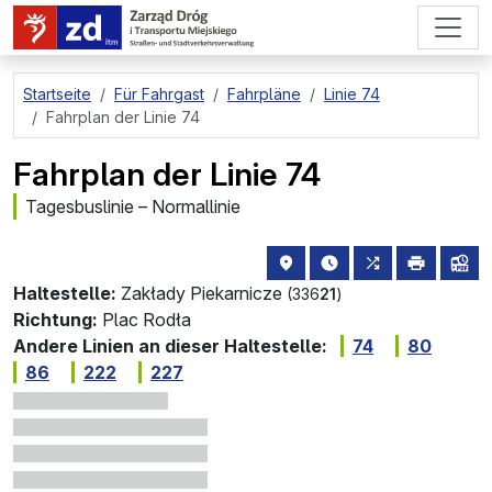
zum Hauptinhalt springen
Startseite
Für Fahrgast
Fahrpläne
Linie 74
Fahrplan der Linie 74
Fahrplan der Linie 74
Tagesbuslinie – Normallinie
Haltestellenstandort auf de
die nächsten Abfahrt
alle Linien, di
drucken
Lin
Haltestelle:
Zakłady Piekarnicze
(336
21
)
Richtung:
Plac Rodła
Andere Linien an dieser Haltestelle:
74
80
86
222
227