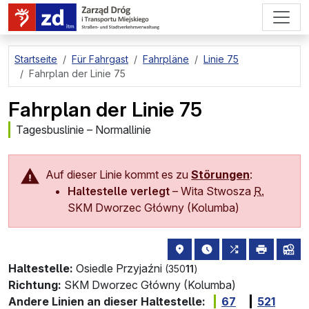
zum Hauptinhalt springen
Startseite
Für Fahrgast
Fahrpläne
Linie 75
Fahrplan der Linie 75
Fahrplan der Linie 75
Tagesbuslinie – Normallinie
Auf dieser Linie kommt es zu
Störungen
:
Haltestelle verlegt
–
Wita Stwosza
R.
SKM Dworzec Główny (Kolumba)
Haltestellenstandort auf de
die nächsten Abfahrt
alle Linien, di
drucken
Lin
Haltestelle:
Osiedle Przyjaźni
(350
11
)
Richtung:
SKM Dworzec Główny (Kolumba)
Andere Linien an dieser Haltestelle:
67
521