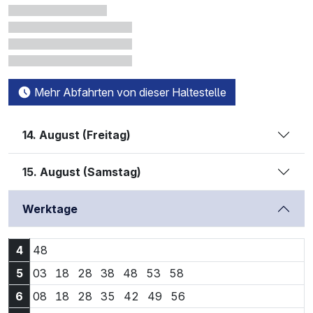
Mehr Abfahrten von dieser Haltestelle
14. August (Freitag)
15. August (Samstag)
Werktage
4:48 Uhr
4
48
5:03 Uhr
5:18 Uhr
5:28 Uhr
5:38 Uhr
5:48 Uhr
5:53 Uhr
5:58 Uhr
5
03
18
28
38
48
53
58
6:08 Uhr
6:18 Uhr
6:28 Uhr
6:35 Uhr
6:42 Uhr
6:49 Uhr
6:56 Uhr
6
08
18
28
35
42
49
56