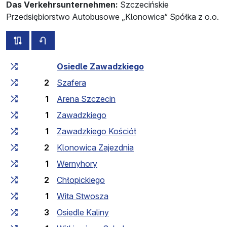
Das Verkehrsunternehmen:
Szczecińskie
Przedsiębiorstwo Autobusowe „Klonowica“ Spółka z o.o.
alle Strecken dieser Linie
Fahrplan für die Gegenrichtung
Fahrtzeit zunehmend
Fahrtzeit zwischen den Haltes
Osiedle Zawadzkiego
2
Szafera
1
Arena Szczecin
1
Zawadzkiego
1
Zawadzkiego Kościół
2
Klonowica Zajezdnia
1
Wernyhory
2
Chłopickiego
1
Wita Stwosza
3
Osiedle Kaliny