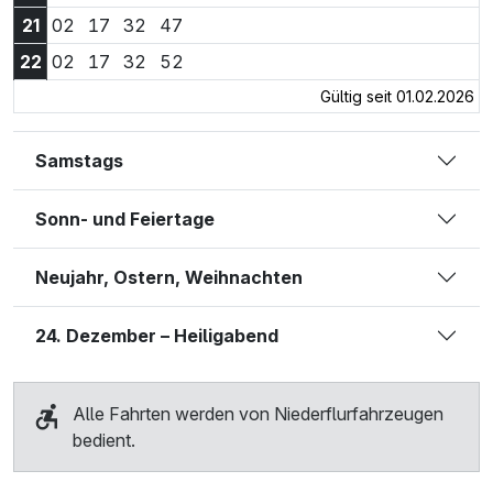
21:02 Uhr
21:17 Uhr
21:32 Uhr
21:47 Uhr
21
02
17
32
47
22:02 Uhr
22:17 Uhr
22:32 Uhr
22:52 Uhr
22
02
17
32
52
Gültig seit 01.02.2026
Samstags
Sonn- und Feiertage
Neujahr, Ostern, Weihnachten
24. Dezember – Heiligabend
Alle Fahrten werden von Niederflurfahrzeugen
bedient.