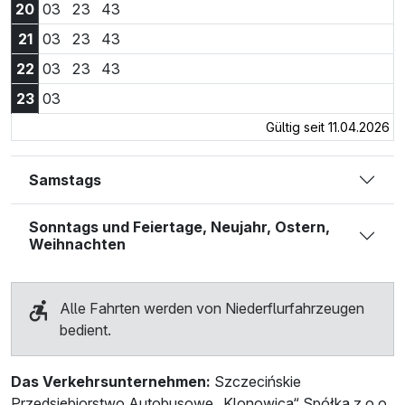
20:03 Uhr
20:23 Uhr
20:43 Uhr
20
03
23
43
21:03 Uhr
21:23 Uhr
21:43 Uhr
21
03
23
43
22:03 Uhr
22:23 Uhr
22:43 Uhr
22
03
23
43
23:03 Uhr
23
03
Gültig seit 11.04.2026
Samstags
Sonntags und Feiertage, Neujahr, Ostern,
Weihnachten
Alle Fahrten werden von Niederflurfahrzeugen
bedient.
Das Verkehrsunternehmen:
Szczecińskie
Przedsiębiorstwo Autobusowe „Klonowica“ Spółka z o.o.