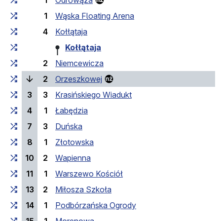
1
Odrowąża
1
Wąska Floating Arena
4
Kołłątaja
Kołłątaja
2
Niemcewicza
(laufende Haltestelle)
2
Orzeszkowej
3
3
Krasińskiego Wiadukt
4
1
Łabędzia
7
3
Duńska
8
1
Złotowska
10
2
Wapienna
11
1
Warszewo Kościół
13
2
Miłosza Szkoła
14
1
Podbórzańska Ogrody