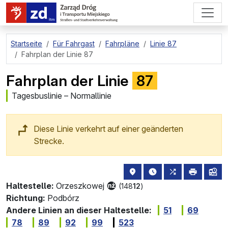
zum Hauptinhalt springen
Startseite
Für Fahrgast
Fahrpläne
Linie 87
Fahrplan der Linie 87
Fahrplan der Linie
87
Tagesbuslinie – Normallinie
Diese Linie verkehrt auf einer geänderten
Strecke.
Haltestellenstandort auf de
die nächsten Abfahrt
alle Linien, di
drucken
Lin
Haltestelle:
Orzeszkowej
(148
12
)
Richtung:
Podbórz
Andere Linien an dieser Haltestelle:
51
69
78
89
92
99
523