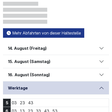
Mehr Abfahrten von dieser Haltestelle
14. August (Freitag)
15. August (Samstag)
16. August (Sonntag)
Werktage
5:03 Uhr
5:23 Uhr
5:43 Uhr
5
03
23
43
6:03 Uhr
6:13 Uhr
6:23 Uhr
6:33 Uhr
6:43 Uhr
6:53 Uhr
6
03
13
23
33
43
53