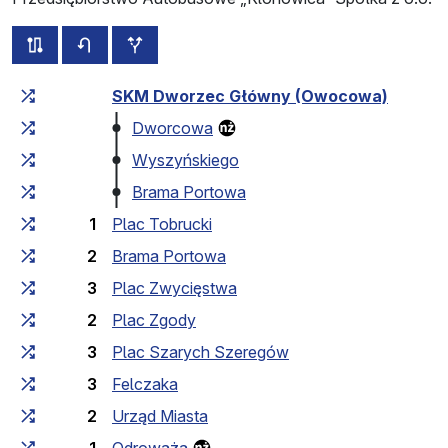
alle Strecken dieser Linie
Fahrplan für die Gegenrichtung
zusätzliche Haltestellen
Fahrtzeit zunehmend
Fahrtzeit zwischen den Haltes
SKM Dworzec Główny (Owocowa)
Dworcowa
Wyszyńskiego
Brama Portowa
1
Plac Tobrucki
2
Brama Portowa
3
Plac Zwycięstwa
2
Plac Zgody
3
Plac Szarych Szeregów
3
Felczaka
2
Urząd Miasta