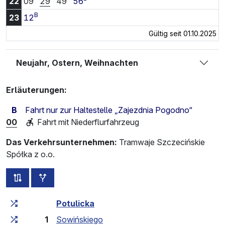
22:09 Uhr
22:29 Uhr
22:49 Uhr
22:56 Uhr
22
09
29
49
56
B
23:12 Uhr
23
12
Gültig seit 01.10.2025
Neujahr, Ostern, Weihnachten
Erläuterungen:
B
Fahrt nur zur Haltestelle „Zajezdnia Pogodno“
00
Fahrt mit Niederflurfahrzeug
Das Verkehrsunternehmen:
Tramwaje Szczecińskie
Spółka z o.o.
alle Strecken dieser Linie
zusätzliche Haltestellen
Fahrtzeit zunehmend
Fahrtzeit zwischen den Haltes
Potulicka
1
Sowińskiego