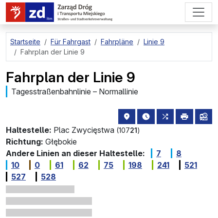
zum Hauptinhalt springen
Startseite
Für Fahrgast
Fahrpläne
Linie 9
Fahrplan der Linie 9
Fahrplan der Linie 9
Tagesstraßenbahnlinie – Normallinie
Haltestellenstandort auf de
die nächsten Abfahrt
alle Linien, di
drucken
Lin
Haltestelle:
Plac Zwycięstwa
(107
21
)
Richtung:
Głębokie
Andere Linien an dieser Haltestelle:
7
8
10
0
61
62
75
198
241
521
527
528