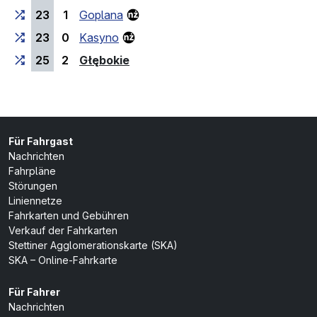
23
1
Goplana
23
0
Kasyno
(Endhaltestelle)
25
2
Głębokie
Für Fahrgast
Nachrichten
Fahrpläne
Störungen
Liniennetze
Fahrkarten und Gebühren
Verkauf der Fahrkarten
Stettiner Agglomerationskarte (SKA)
SKA – Online-Fahrkarte
Für Fahrer
Nachrichten