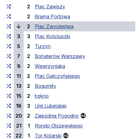
2
Plac Zawiszy
2
Brama Portowa
(laufende Haltestelle)
2
Plac Zwycięstwa
3
3
Plac Kościuszki
5
2
Turzyn
7
2
Bohaterów Warszawy
9
2
Wawrzyniaka
11
2
Plac Gałczyńskiego
13
2
Bogumiły
15
2
Łękno
18
3
Unii Lubelskiej
20
2
Zajezdnia Pogodno
21
1
Rondo Olszewskiego
22
1
Tor Kolarski