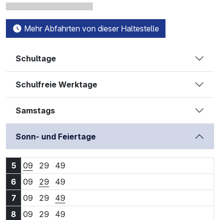
Mehr Abfahrten von dieser Haltestelle
Schultage
Schulfreie Werktage
Samstags
Sonn- und Feiertage
5:09 Uhr
5:29 Uhr
5:49 Uhr
5
09
29
49
6:09 Uhr
6:29 Uhr
6:49 Uhr
6
09
29
49
7:09 Uhr
7:29 Uhr
7:49 Uhr
7
09
29
49
8:09 Uhr
8:29 Uhr
8:49 Uhr
8
09
29
49