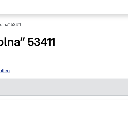
olna“ 53411
olna“
534
11
alten