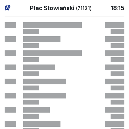
aktuel
Plac Słowiański
18:15
(711
21
)