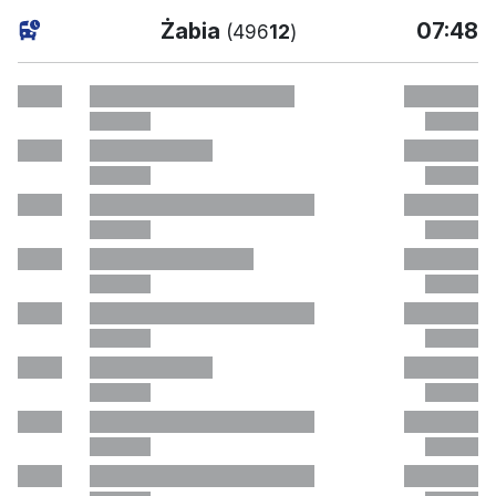
aktuell
Żabia
07:48
(496
12
)