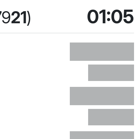
aktuel
01:05
79
21
)