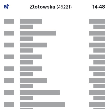
aktuell
Złotowska
14:48
(462
21
)