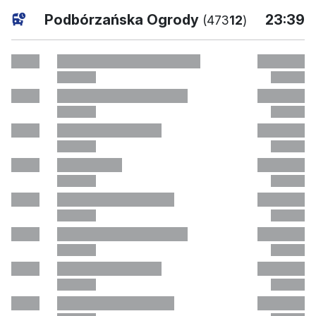
aktuell
Podbórzańska Ogrody
23:39
(473
12
)