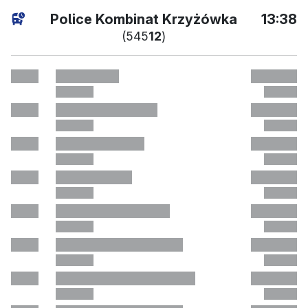
aktuell
Police Kombinat Krzyżówka
13:38
(545
12
)