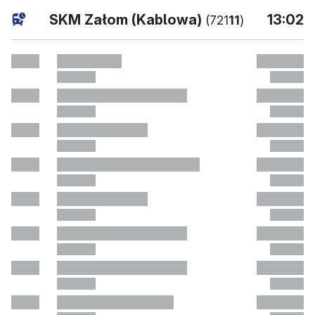
current
SKM Załom (Kablowa)
13:02
(721
11
)