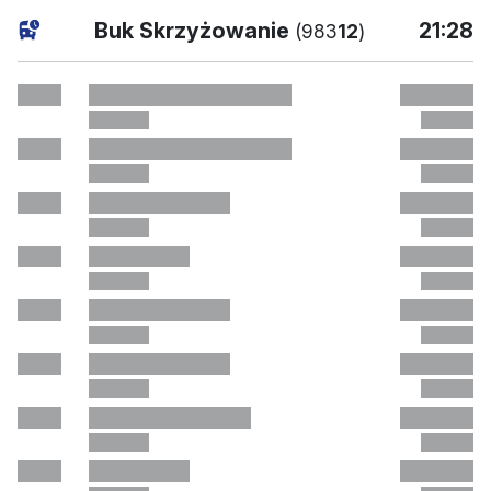
current
Buk Skrzyżowanie
21:28
(983
12
)