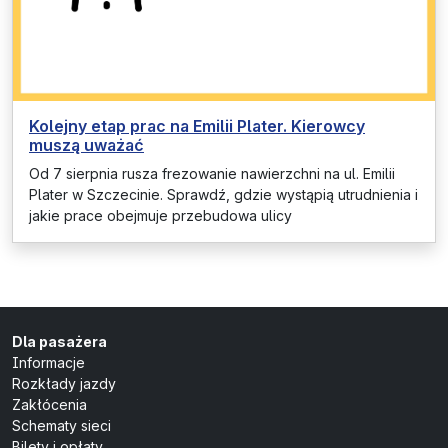
Kolejny etap prac na Emilii Plater. Kierowcy
muszą uważać
Od 7 sierpnia rusza frezowanie nawierzchni na ul. Emilii
Plater w Szczecinie. Sprawdź, gdzie wystąpią utrudnienia i
jakie prace obejmuje przebudowa ulicy
Dla pasażera
Informacje
Rozkłady jazdy
Zakłócenia
Schematy sieci
Bilety i opłaty