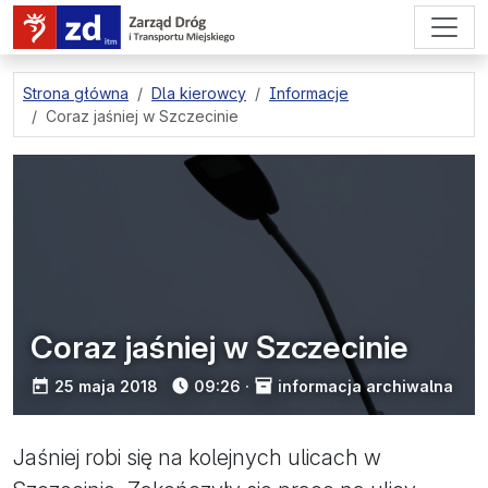
przejdź do treści strony
Strona główna
Dla kierowcy
Informacje
Coraz jaśniej w Szczecinie
Coraz jaśniej w Szczecinie
opublikowano:
25 maja 2018
09:26
·
informacja archiwalna
Jaśniej robi się na kolejnych ulicach w