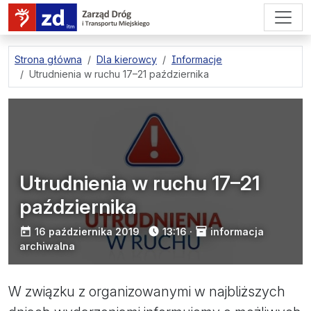
przejdź do treści strony
Strona główna
Dla kierowcy
Informacje
Utrudnienia w ruchu 17–21 października
Utrudnienia w ruchu 17–21
października
opublikowano:
16 października 2019
13:16
·
informacja
archiwalna
W związku z organizowanymi w najbliższych