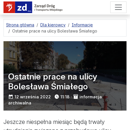
przejdź do treści strony
Strona główna
Dla kierowcy
Informacje
Ostatnie prace na ulicy Bolesława Śmiałego
Ostatnie prace na ulicy
Bolesława Śmiałego
opublikowano:
12 września 2022
11:18
·
informacja
archiwalna
Jeszcze niespełna miesiąc będą trwały