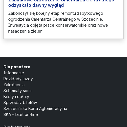
odzyskało dawny wygląd
Zakończył się kolejny etap remontu zabytkowego
ogrodzenia Cmentarza Centralnego w Szczecinie.
Inwestycja objęła prace konserwatorskie oraz nowe
nasadzenia zieleni
Dla pasażera
Informacje
Rozkłady jazdy
Zakłócenia
Schematy sieci
Bilety i opłaty
Sprzedaż biletów
Szczecińska Karta Aglomeracyjna
SKA – bilet on-line