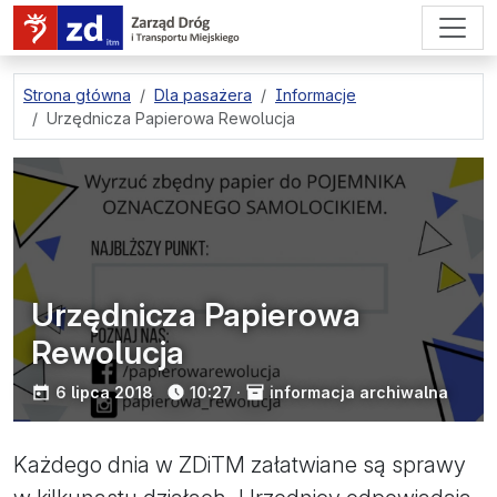
przejdź do treści strony
Strona główna
Dla pasażera
Informacje
Urzędnicza Papierowa Rewolucja
Urzędnicza Papierowa
Rewolucja
opublikowano:
6 lipca 2018
10:27
·
informacja archiwalna
Każdego dnia w ZDiTM załatwiane są sprawy