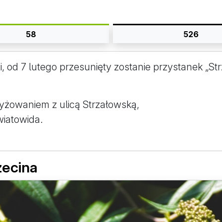
58
526
d 7 lutego przesunięty zostanie przystanek „Strzał
rzyżowaniem z ulicą Strzałowską,
Światowida.
zecina