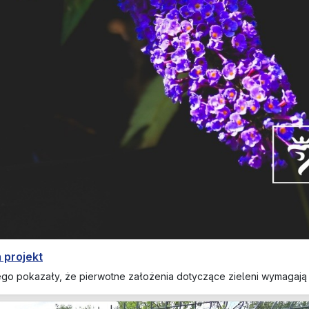
 projekt
ego pokazały, że pierwotne założenia dotyczące zieleni wymagaj