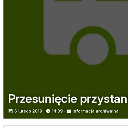
Przesunięcie przystanku
opublikowano:
6 lutego 2019
14:39
·
informacja archiwalna