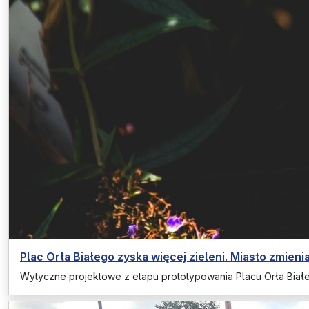
Plac Orła Białego zyska więcej zieleni. Miasto zmienia
Wytyczne projektowe z etapu prototypowania Placu Orła Biał