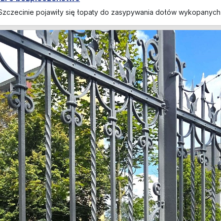
 Szczecinie pojawiły się łopaty do zasypywania dołów wykopanych