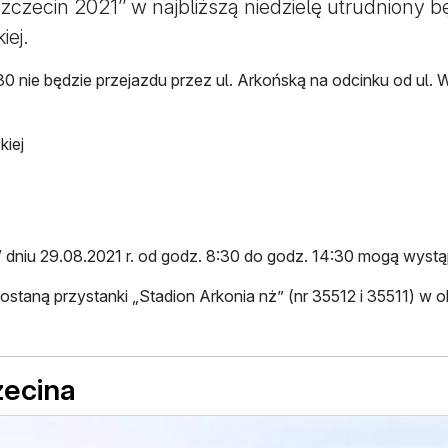
czecin 2021’’ w najbliższą niedzielę utrudniony b
iej.
0 nie będzie przejazdu przez ul. Arkońską na odcinku od ul.
kiej
niu 29.08.2021 r. od godz. 8:30 do godz. 14:30 mogą wystąpić
staną przystanki „Stadion Arkonia nż” (nr 35512 i 35511) w o
zecina