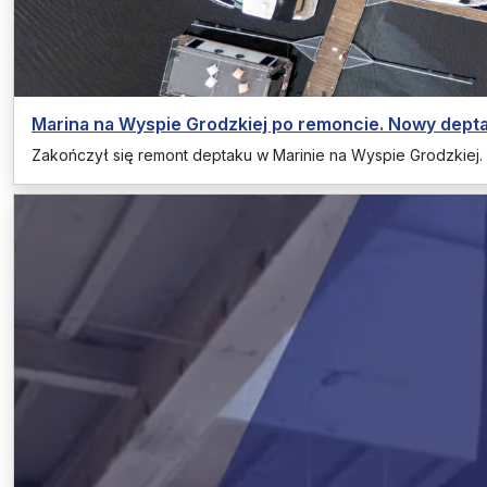
Marina na Wyspie Grodzkiej po remoncie. Nowy depta
Zakończył się remont deptaku w Marinie na Wyspie Grodzkiej.