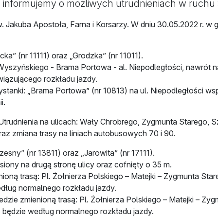
informujemy o możliwych utrudnieniach w ruchu 3
 Jakuba Apostoła, Farna i Korsarzy. W dniu 30.05.2022 r. w 
a” (nr 11111) oraz „Grodzka” (nr 11011).
l. Wyszyńskiego - Brama Portowa - al. Niepodległości, nawrót 
wiązującego rozkładu jazdy.
anki: „Brama Portowa” (nr 10813) na ul. Niepodległości wspó
i.
Utrudnienia na ulicach: Wały Chrobrego, Zygmunta Starego, 
raz zmiana trasy na liniach autobusowych 70 i 90.
sny” (nr 13811) oraz „Jarowita” (nr 17111).
siony na drugą stronę ulicy oraz cofnięty o 35 m.
ioną trasą: Pl. Żołnierza Polskiego – Matejki – Zygmunta Star
według normalnego rozkładu jazdy.
edzie zmienioną trasą: Pl. Żołnierza Polskiego – Matejki – Zy
wać będzie według normalnego rozkładu jazdy.