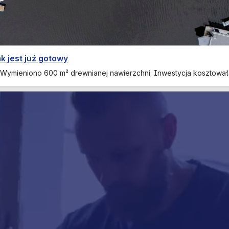
k jest już gotowy
 Wymieniono 600 m² drewnianej nawierzchni. Inwestycja kosztowała