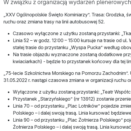
W związku z organizacją wydarzeń plenerowych 
„XXV Ogólnopolskie Święto Kominiarzy”. Trasa: Grodzka, św.
ruchu oraz zmiana trasy na linii autobusowej 52.
Czasowo wyłączone z użytku zostaną przystanki: „Tkack
Linia 52 – w godz. 12:00 – 15:00 kursuje na trasie od u
stałej trasie do przystanku „Wyspa Pucka” według obo
Na trasie objazdu wyznaczone zostaną dodatkowe przyst
kwiaciarkach) - będzie to przystanek końcowy dla tej lini
„75-lecie Szkolnictwa Morskiego na Pomorzu Zachodnim”. 
31.05.2022 r. nastąpi czasowa zmiana w organizacji ruchu o
Wyłączone z użytku zostaną przystanki: „Teatr Współcze
Przystanek „Starzyńskiego” (nr 13912) zostanie przenie
Linia 70 – od przystanku „Plac Lotników” pojedzie zmien
Polskiego – i dalej swoją trasą. Linia kursować będzie
Linia 90 – od przystanku „Plac Żołnierza Polskiego” poj
Żołnierza Polskiego – i dalej swoją trasą. Linia kurso