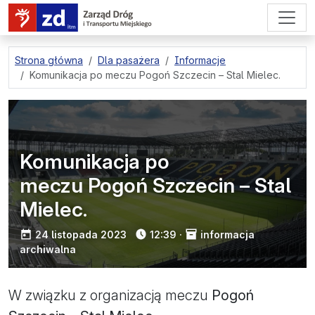
przejdź do treści strony
Strona główna
Dla pasażera
Informacje
Komunikacja po meczu Pogoń Szczecin – Stal Mielec.
Komunikacja po
meczu Pogoń Szczecin – Stal
Mielec.
opublikowano:
24 listopada 2023
12:39
·
informacja
archiwalna
W związku z organizacją meczu
Pogoń