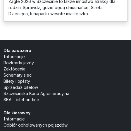
Żagle 2026 w Szczecinie to także mnóstwo atrakcji dla
rodzin. Sprawdź, gdzie będą dmuchańce, Strefa
Dziecięca, lunapark i wesołe miasteczko
Dla pasażera
Informacje
Rozkłady jazdy
Zakłócenia
Schematy sieci
Bilety i opłaty
Sprzedaż biletów
Szczecińska Karta Aglomeracyjna
SKA – bilet on-line
Dla kierowcy
Informacje
Odbiór odholowanych pojazdów