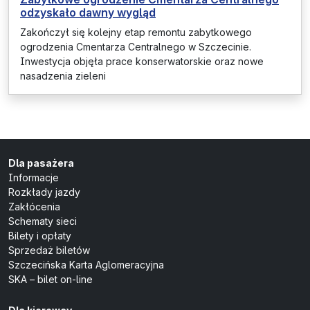
odzyskało dawny wygląd
Zakończył się kolejny etap remontu zabytkowego
ogrodzenia Cmentarza Centralnego w Szczecinie.
Inwestycja objęła prace konserwatorskie oraz nowe
nasadzenia zieleni
Dla pasażera
Informacje
Rozkłady jazdy
Zakłócenia
Schematy sieci
Bilety i opłaty
Sprzedaż biletów
Szczecińska Karta Aglomeracyjna
SKA – bilet on-line