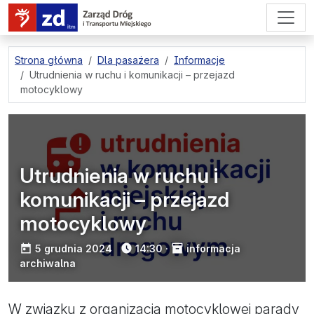
przejdź do treści strony
Strona główna
Dla pasażera
Informacje
Utrudnienia w ruchu i komunikacji – przejazd
motocyklowy
Utrudnienia w ruchu i
komunikacji – przejazd
motocyklowy
opublikowano:
5 grudnia 2024
14:30
·
informacja
archiwalna
W związku z organizacją motocyklowej parady