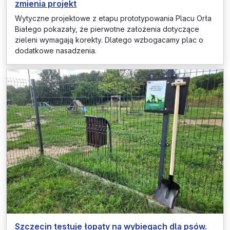
zmienia projekt
Wytyczne projektowe z etapu prototypowania Placu Orła
Białego pokazały, że pierwotne założenia dotyczące
zieleni wymagają korekty. Dlatego wzbogacamy plac o
dodatkowe nasadzenia.
Szczecin testuje łopaty na wybiegach dla psów.