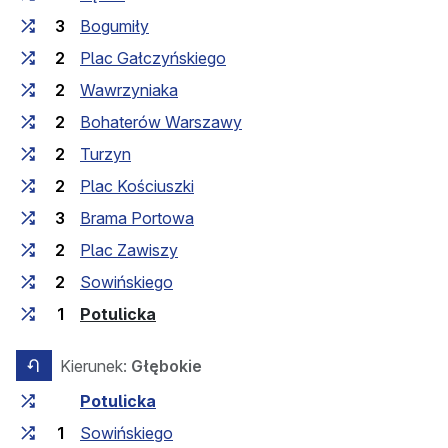
3
Bogumiły
2
Plac Gałczyńskiego
2
Wawrzyniaka
2
Bohaterów Warszawy
2
Turzyn
2
Plac Kościuszki
3
Brama Portowa
2
Plac Zawiszy
2
Sowińskiego
(przystanek końcowy)
1
Potulicka
Kierunek:
Głębokie
przeciwny kierunek
Czas przejazdu między przystankami
Przystanek
Potulicka
1
Sowińskiego