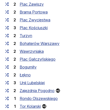
2
Plac Zawiszy
2
Brama Portowa
2
Plac Zwycięstwa
3
Plac Kościuszki
2
Turzyn
2
Bohaterów Warszawy
2
Wawrzyniaka
2
Plac Gałczyńskiego
2
Bogumiły
2
Łękno
3
Unii Lubelskiej
2
Zajezdnia Pogodno
1
Rondo Olszewskiego
1
Tor Kolarski