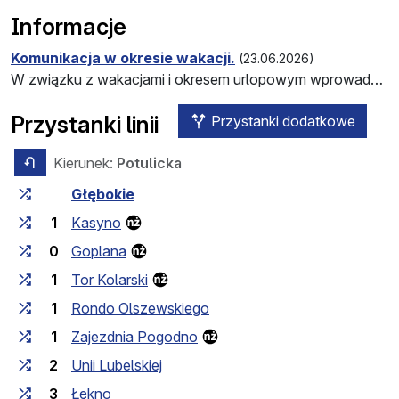
Informacje
Komunikacja w okresie wakacji.
(23.06.2026)
W związku z wakacjami i okresem urlopowym wprowadzone zostaną zmiany w funkcjonowaniu komunikacji miejskiej.
Przystanki linii
Przystanki dodatkowe
Kierunek:
Potulicka
przeciwny kierunek
Czas przejazdu między przystankami
Przystanek
Głębokie
1
Kasyno
0
Goplana
1
Tor Kolarski
1
Rondo Olszewskiego
1
Zajezdnia Pogodno
2
Unii Lubelskiej
3
Łękno