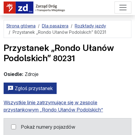
przejdź do treści strony
Strona główna
Dla pasażera
Rozkłady jazdy
Przystanek
„Rondo Ułanów Podolskich” 80231
Przystanek
„Rondo Ułanów
Podolskich”
802
31
Osiedle:
Zdroje
zgłoś przystanek nr 80231
Zgłoś przystanek
Wszystkie linie zatrzymujące się w zespole
przystankowym „Rondo Ułanów Podolskich”
Pokaż numery pojazdów