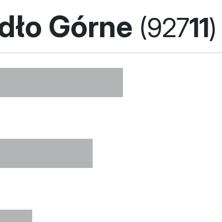
adło Górne
(927
11
)