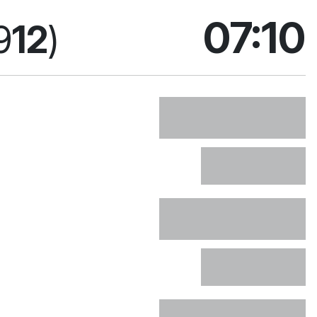
bieżą
07:10
9
12
)