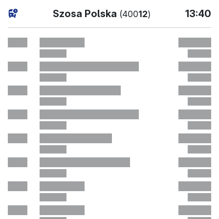
bieżąc
Szosa Polska
13:40
(400
12
)