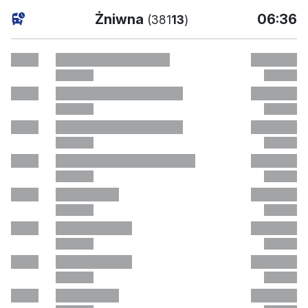
bieżący
Żniwna
06:36
(381
13
)