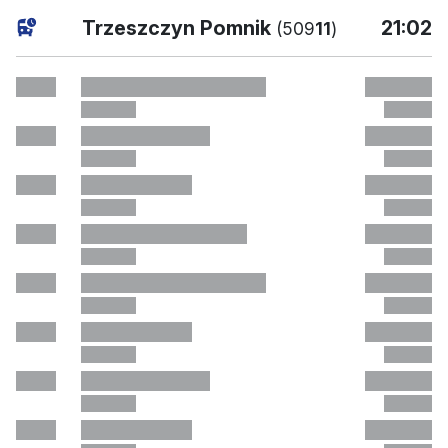
bieżąc
Trzeszczyn Pomnik
21:02
(509
11
)