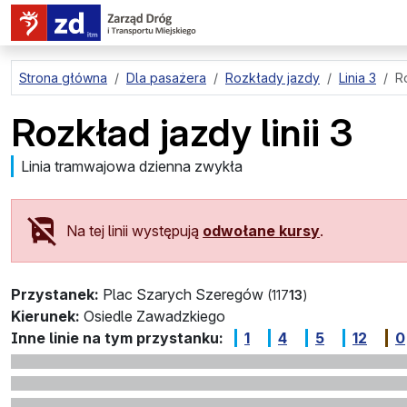
przejdź do treści strony
Strona główna
Dla pasażera
Rozkłady jazdy
Linia 3
Ro
Rozkład jazdy linii 3
Linia tramwajowa dzienna zwykła
Na tej linii występują
odwołane kursy
.
Przystanek:
Plac Szarych Szeregów
(117
13
)
Kierunek:
Osiedle Zawadzkiego
Inne linie na tym przystanku:
1
4
5
12
0