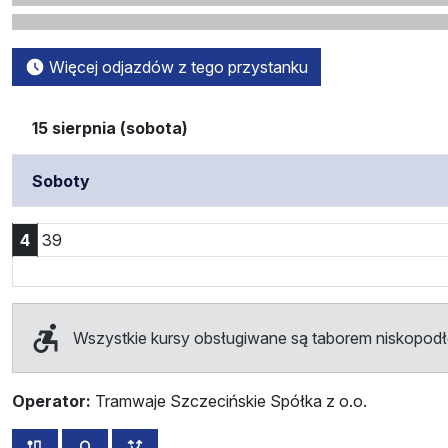
Więcej odjazdów z tego przystanku
15 sierpnia (sobota)
Soboty
Godzina 4:39
4
39
Wszystkie kursy obsługiwane są taborem niskopo
Operator:
Tramwaje Szczecińskie Spółka z o.o.
wszystkie trasy tej linii
rozkład jazdy dla przeciwnego kierunku
przystanki dodatkowe