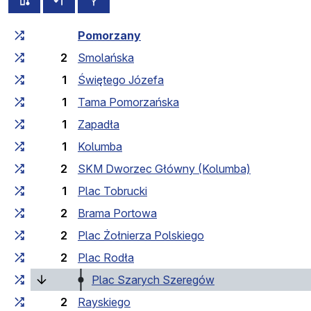
Czas przejazdu narastająco
Czas przejazdu między 
Pomorzany
2
Smolańska
1
Świętego Józefa
1
Tama Pomorzańska
1
Zapadła
1
Kolumba
2
SKM Dworzec Główny (Kolumba)
1
Plac Tobrucki
2
Brama Portowa
2
Plac Żołnierza Polskiego
2
Plac Rodła
(bieżący przystane
Plac Szarych Szeregów
2
Rayskiego