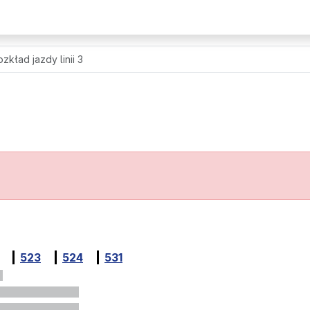
zkład jazdy linii 3
523
524
531