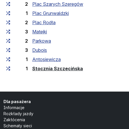
2
Plac Szarych Szeregów
1
Plac Grunwaldzki
2
Plac Rodła
3
Matejki
2
Parkowa
3
Dubois
1
Antosiewicza
(przystanek końco
1
Stocznia Szczecińska
Dla pasażera
Informacje
Rozkłady jazdy
Zakłócenia
Schematy sieci