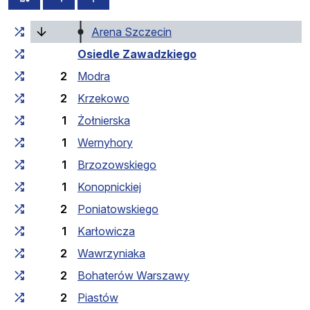
Czas przejazdu narastająco
(bieżący przystanek)
Czas przejazdu między 
Arena Szczecin
Osiedle Zawadzkiego
2
Modra
2
Krzekowo
1
Żołnierska
1
Wernyhory
1
Brzozowskiego
1
Konopnickiej
2
Poniatowskiego
1
Karłowicza
2
Wawrzyniaka
2
Bohaterów Warszawy
2
Piastów