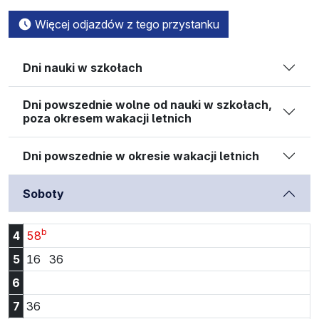
Więcej odjazdów z tego przystanku
Dni nauki w szkołach
Dni powszednie wolne od nauki w szkołach,
poza okresem wakacji letnich
Dni powszednie w okresie wakacji letnich
Soboty
b
Godzina 4:58
4
58
Godzina 5:16
Godzina 5:36
5
16
36
6
Godzina 7:36
7
36