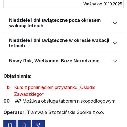
Ważny od 01.10.2025
Niedziele i dni świąteczne poza okresem
wakacji letnich
Niedziele i dni świąteczne w okresie wakacji
letnich
Nowy Rok, Wielkanoc, Boże Narodzenie
Objaśnienia:
b
Kurs z pominięciem przystanku „Osiedle
Zawadzkiego”
00
?
Możliwa obsługa taborem niskopodłogowym
Operator:
Tramwaje Szczecińskie Spółka z o.o.
wszystkie trasy tej linii
rozkład jazdy dla przeciwnego kierunku
przystanki dodatkowe