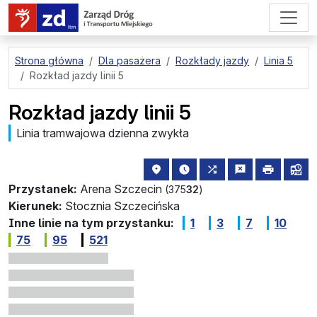
przejdź do treści strony
Strona główna
Dla pasażera
Rozkłady jazdy
Linia 5
Rozkład jazdy linii 5
Rozkład jazdy linii 5
Linia tramwajowa dzienna zwykła
lokalizacja przystanku na mapie
najbliższe odjazdy z tego 
wszystkie linie zat
zgłoś przysta
drukuj
lin
Przystanek:
Arena Szczecin
(375
32
)
Kierunek:
Stocznia Szczecińska
Inne linie na tym przystanku:
1
3
7
10
75
95
521