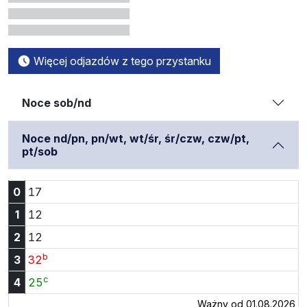
Więcej odjazdów z tego przystanku
Noce sob/nd
Noce nd/pn, pn/wt, wt/śr, śr/czw, czw/pt,
pt/sob
Godzina 0:17
0
17
Godzina 1:12
1
12
Godzina 2:12
2
12
b
Godzina 3:32
3
32
c
Godzina 4:25
4
25
Ważny od 01.08.2026