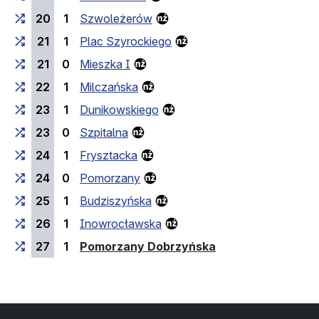
20
1
Szwoleżerów
21
1
Plac Szyrockiego
21
0
Mieszka I
22
1
Milczańska
23
1
Dunikowskiego
23
0
Szpitalna
24
1
Frysztacka
24
0
Pomorzany
25
1
Budziszyńska
26
1
Inowrocławska
(przystanek końc
27
1
Pomorzany Dobrzyńska