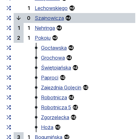
1
Lechowskiego
(bieżący przystanek)
0
Szajnowicza
1
1
Nehringa
2
1
Pokoju
Gocławska
Grochowa
Świętojańska
Paproci
Zajezdnia Golęcin
Robotnicza
Robotnicza 5
Zgorzelecka
Hoża
3
1
Bogumińska