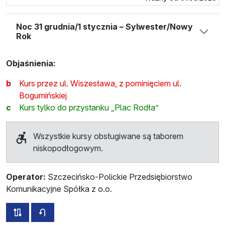
Noc 31 grudnia/1 stycznia – Sylwester/Nowy
Rok
Objaśnienia:
b
Kurs przez ul. Wiszesława, z pominięciem ul.
Bogumińskiej
c
Kurs tylko do przystanku „Plac Rodła”
Wszystkie kursy obsługiwane są taborem
niskopodłogowym.
Operator:
Szczecińsko-Polickie Przedsiębiorstwo
Komunikacyjne Spółka z o.o.
wszystkie trasy tej linii
rozkład jazdy dla przeciwnego kierunku