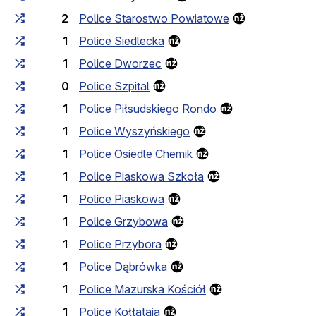
2
Police Starostwo Powiatowe
1
Police Siedlecka
1
Police Dworzec
0
Police Szpital
1
Police Piłsudskiego Rondo
1
Police Wyszyńskiego
1
Police Osiedle Chemik
1
Police Piaskowa Szkoła
1
Police Piaskowa
1
Police Grzybowa
1
Police Przybora
1
Police Dąbrówka
1
Police Mazurska Kościół
1
Police Kołłątaja