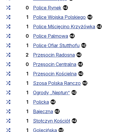
0
Police Rynek
1
Police Wojska Polskiego
1
Police Mścięcino Krzyżówka
0
Police Palmowa
1
Police Ofiar Stutthofu
2
Przęsocin Radosna
0
Przęsocin Centralna
1
Przęsocin Kościelna
1
Szosa Polska Ranczo
1
Ogrody „Neptun”
1
Policka
1
Bajeczna
1
Stołczyn Kościół
1
Golęcińska