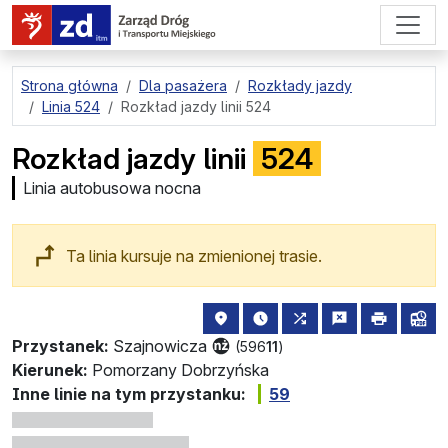
przejdź do treści strony
Strona główna
Dla pasażera
Rozkłady jazdy
Linia 524
Rozkład jazdy linii 524
Rozkład jazdy linii
524
Linia autobusowa nocna
Ta linia kursuje na zmienionej trasie.
lokalizacja przystanku na mapie
najbliższe odjazdy z tego 
wszystkie linie zat
zgłoś przysta
drukuj
lin
Przystanek:
Szajnowicza
(596
11
)
Kierunek:
Pomorzany Dobrzyńska
Inne linie na tym przystanku:
59