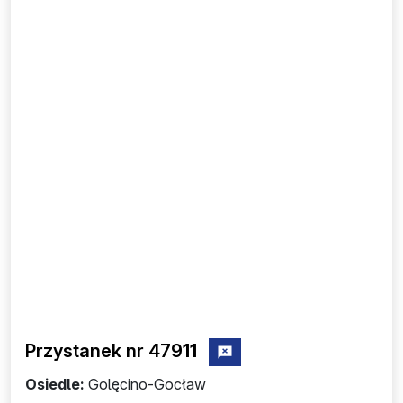
Przystanek nr 479
11
zgłoś przystanek nr 47911
Osiedle:
Golęcino-Gocław