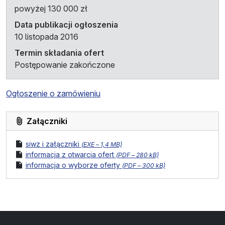
powyżej 130 000 zł
Data publikacji ogłoszenia
10 listopada 2016
Termin składania ofert
Postępowanie zakończone
Ogłoszenie o zamówieniu
Załączniki
format pliku:
rozmiar pliku:
plik
siwz i załączniki
(
EXE –
1,4 MB)
format pliku:
rozmiar pliku:
plik
informacja z otwarcia ofert
(
PDF –
280 kB)
format pliku:
rozmiar pliku:
plik
informacja o wyborze oferty
(
PDF –
300 kB)