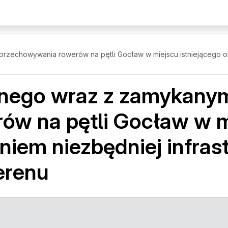
zechowywania rowerów na pętli Gocław w miejscu istniejącego obi
lnego wraz z zamykany
w na pętli Gocław w mi
iem niezbędniej infrast
erenu