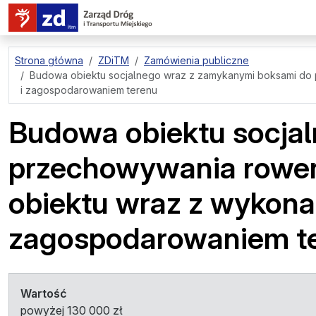
przejdź do treści strony
Strona główna
ZDiTM
Zamówienia publiczne
Budowa obiektu socjalnego wraz z zamykanymi boksami do pr
i zagospodarowaniem terenu
Budowa obiektu socja
przechowywania roweró
obiektu wraz z wykonan
zagospodarowaniem t
Wartość
powyżej 130 000 zł