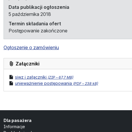
Data publikacji ogłoszenia
5 października 2018
Termin składania ofert
Postępowanie zakończone
Ogłoszenie o zamówieniu
Załączniki
format pliku:
rozmiar pliku:
plik
siwz i załączniki
(
ZIP –
67,7 MB)
format pliku:
rozmiar pliku:
plik
unieważnienie postępowania
(
PDF –
238 kB)
Dla pasażera
Informacje