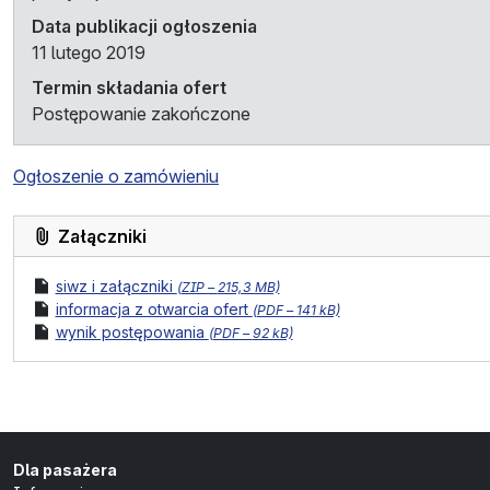
Data publikacji ogłoszenia
11 lutego 2019
Termin składania ofert
Postępowanie zakończone
Ogłoszenie o zamówieniu
Załączniki
format pliku:
rozmiar pliku:
plik
siwz i załączniki
(
ZIP –
215,3 MB)
format pliku:
rozmiar pliku:
plik
informacja z otwarcia ofert
(
PDF –
141 kB)
format pliku:
rozmiar pliku:
plik
wynik postępowania
(
PDF –
92 kB)
Dla pasażera