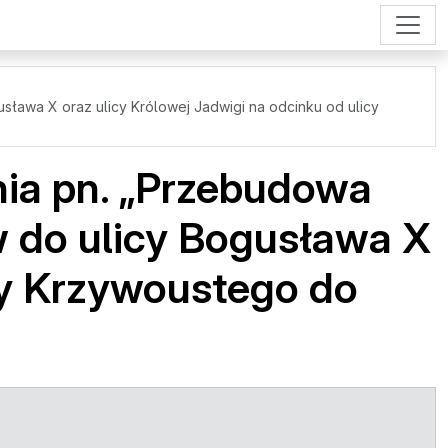
usława X oraz ulicy Królowej Jadwigi na odcinku od ulicy
ania pn. „Przebudowa
w do ulicy Bogusława X
icy Krzywoustego do