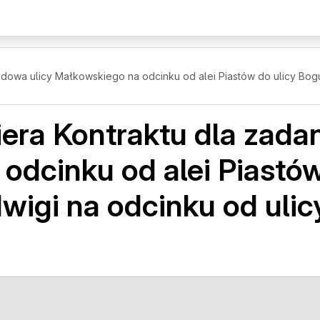
budowa ulicy Małkowskiego na odcinku od alei Piastów do ulicy Bog
niera Kontraktu dla zad
 odcinku od alei Piastó
dwigi na odcinku od ul