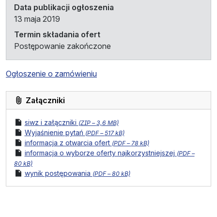
Data publikacji ogłoszenia
13 maja 2019
Termin składania ofert
Postępowanie zakończone
Ogłoszenie o zamówieniu
Załączniki
format pliku:
rozmiar pliku:
plik
siwz i załączniki
(
ZIP –
3,6 MB)
format pliku:
rozmiar pliku:
plik
Wyjaśnienie pytań
(
PDF –
517 kB)
format pliku:
rozmiar pliku:
plik
informacja z otwarcia ofert
(
PDF –
78 kB)
format pliku:
rozmiar 
plik
informacja o wyborze oferty najkorzystniejszej
(
PDF –
80 kB)
format pliku:
rozmiar pliku:
plik
wynik postępowania
(
PDF –
80 kB)