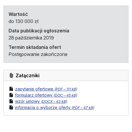
Wartość
do 130 000 zł
Data publikacji ogłoszenia
28 października 2019
Termin składania ofert
Postępowanie zakończone
Załączniki
format pliku:
rozmiar pliku:
plik
zapytanie ofertowe
(
PDF –
111 kB)
format pliku:
rozmiar pliku:
plik
formularz ofertowy
(
DOC –
45 kB)
format pliku:
rozmiar pliku:
plik
wzór umowy
(
DOCX –
43 kB)
format pliku:
rozmiar pliku:
plik
informacja o wyborze oferty
(
PDF –
47 kB)