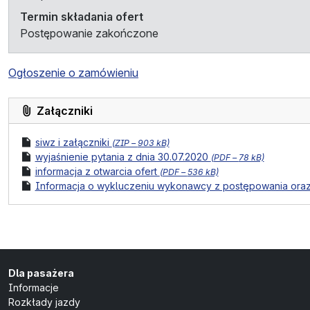
Termin składania ofert
Postępowanie zakończone
Ogłoszenie o zamówieniu
Załączniki
format pliku:
rozmiar pliku:
plik
siwz i załączniki
(
ZIP –
903 kB)
format pliku:
rozmiar pliku:
plik
wyjaśnienie pytania z dnia 30.07.2020
(
PDF –
78 kB)
format pliku:
rozmiar pliku:
plik
informacja z otwarcia ofert
(
PDF –
536 kB)
plik
Informacja o wykluczeniu wykonawcy z postępowania ora
Dla pasażera
Informacje
Rozkłady jazdy