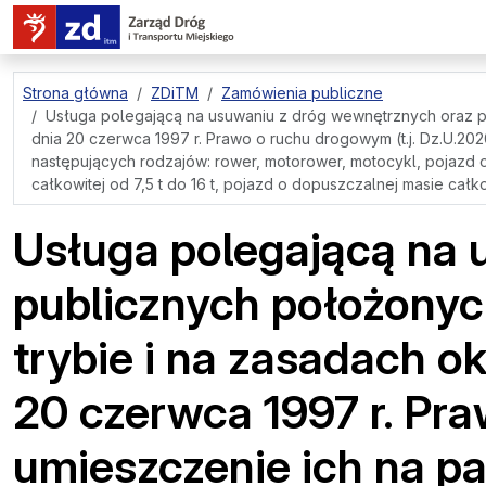
przejdź do treści strony
Strona główna
ZDiTM
Zamówienia publiczne
Usługa polegającą na usuwaniu z dróg wewnętrznych oraz pub
dnia 20 czerwca 1997 r. Prawo o ruchu drogowym (t.j. Dz.U.2
następujących rodzajów: rower, motorower, motocykl, pojazd o 
całkowitej od 7,5 t do 16 t, pojazd o dopuszczalnej masie cał
Usługa polegającą na 
publicznych położonyc
trybie i na zasadach ok
20 czerwca 1997 r. Pra
umieszczenie ich na 