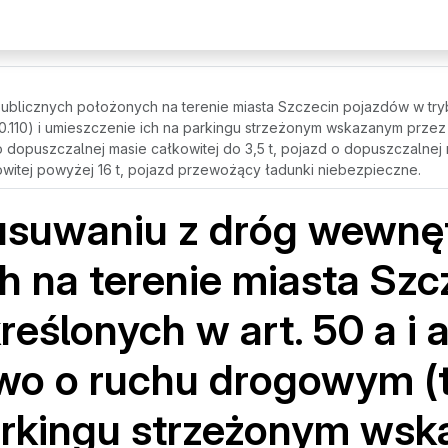
licznych położonych na terenie miasta Szczecin pojazdów w trybie 
020.110) i umieszczenie ich na parkingu strzeżonym wskazanym prz
dopuszczalnej masie całkowitej do 3,5 t, pojazd o dopuszczalnej m
kowitej powyżej 16 t, pojazd przewożący ładunki niebezpieczne.
usuwaniu z dróg wewnę
h na terenie miasta Sz
reślonych w art. 50 a i 
wo o ruchu drogowym (t.j
parkingu strzeżonym ws