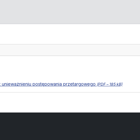
format pliku:
rozmiar pliku:
z unieważnieniu postępowania przetargowego
(
PDF –
185 kB)