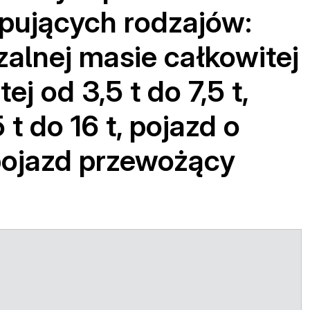
pujących rodzajów:
alnej masie całkowitej
j od 3,5 t do 7,5 t,
t do 16 t, pojazd o
 pojazd przewożący