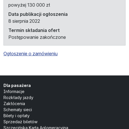
powyżej 130 000 zł
Data publikacji ogłoszenia
8 sierpnia 2022
Termin składania ofert
Postępowanie zakończone
Ogłoszenie o zamówieniu
Dla pasażera
Informacje
Rozkłady jazdy
Zakłócenia
Schematy sieci
Bilety i opłaty
Sprzedaż biletów
Szczecińska Karta Aglomeracyjna