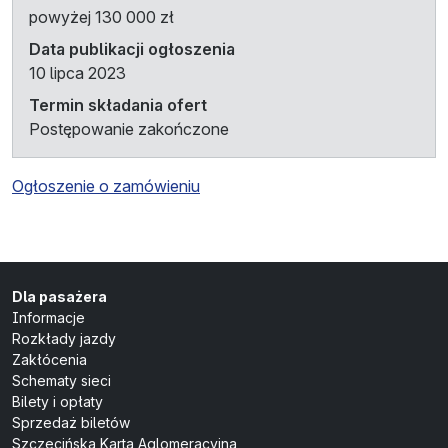
powyżej 130 000 zł
Data publikacji ogłoszenia
10 lipca 2023
Termin składania ofert
Postępowanie zakończone
Ogłoszenie o zamówieniu
Dla pasażera
Informacje
Rozkłady jazdy
Zakłócenia
Schematy sieci
Bilety i opłaty
Sprzedaż biletów
Szczecińska Karta Aglomeracyjna