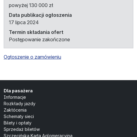
powyżej 130 000 zł
Data publikacji ogłoszenia
17 lipca 2024
Termin składania ofert
Postępowanie zakończone
Ogłoszenie o zamówieniu
Dla pasażera
Informacje
Rozkłady jazdy
Zakłócenia
Schematy sieci
Bilety i opłaty
Sprzedaż biletów
Szczecińska Karta Aglomeracyjna