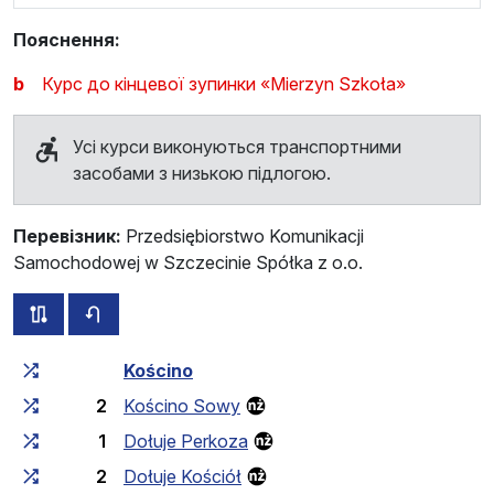
Пояснення:
b
Курс до кінцевої зупинки «Mierzyn Szkoła»
Усі курси виконуються транспортними
засобами з низькою підлогою.
Перевізник:
Przedsiębiorstwo Komunikacji
Samochodowej w Szczecinie Spółka z o.o.
всі схеми цього маршруту
розклад руху у зворотньому напрямку
Загальний час у дорозі
Час у дорозі між зупинка
Kościno
2
Kościno Sowy
1
Dołuje Perkoza
2
Dołuje Kościół