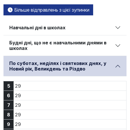
Більше відправлень з цієї зупинки
Навчальні дні в школах
Будні дні, що не є навчальними днями в
школах
По суботах, неділях і святкових днях, у
Новий рік, Великдень та Різдво
5:29
5
29
6:29
6
29
7:29
7
29
8:29
8
29
9:29
9
29