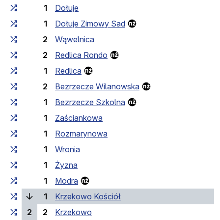
1
Dołuje
1
Dołuje Zimowy Sad
2
Wąwelnica
2
Redlica Rondo
1
Redlica
2
Bezrzecze Wilanowska
1
Bezrzecze Szkolna
1
Zaściankowa
1
Rozmarynowa
1
Wronia
1
Żyzna
1
Modra
(поточна зупинка)
1
Krzekowo Kościół
2
2
Krzekowo