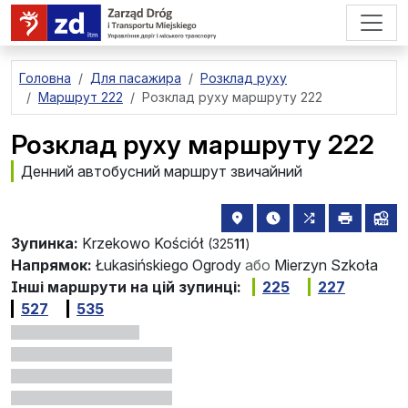
перейти до основного вмісту
Головна
Для пасажира
Розклад руху
Маршрут 222
Розклад руху маршруту 222
Розклад руху маршруту 222
Денний автобусний маршрут звичайний
розташування зупинки на 
найближчі відправле
всі маршрути,
друкува
лін
Зупинка:
Krzekowo Kościół
(325
11
)
Напрямок:
Łukasińskiego Ogrody
або
Mierzyn Szkoła
Інші маршрути на цій зупинці:
225
227
527
535