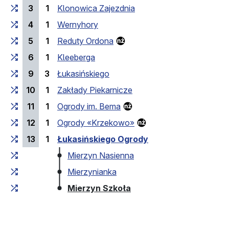
3
1
Klonowica Zajezdnia
4
1
Wernyhory
5
1
Reduty Ordona
6
1
Kleeberga
9
3
Łukasińskiego
10
1
Zakłady Piekarnicze
11
1
Ogrody im. Bema
12
1
Ogrody «Krzekowo»
13
1
Łukasińskiego Ogrody
Mierzyn Nasienna
Mierzynianka
(кінцева зупинка)
Mierzyn Szkoła