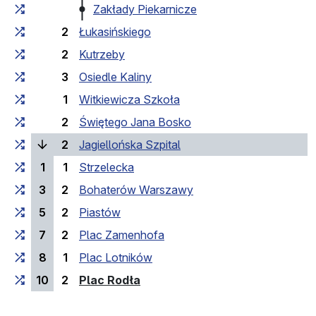
Zakłady Piekarnicze
2
Łukasińskiego
2
Kutrzeby
3
Osiedle Kaliny
1
Witkiewicza Szkoła
2
Świętego Jana Bosko
(поточна зупинка)
2
Jagiellońska Szpital
1
1
Strzelecka
3
2
Bohaterów Warszawy
5
2
Piastów
7
2
Plac Zamenhofa
8
1
Plac Lotników
(кінцева зупинка)
10
2
Plac Rodła