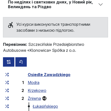
По неділях і святкових днях, у Новий рік,
Великдень та Різдво
Усі курси виконуються транспортними
засобами з низькою підлогою.
Перевізник:
Szczecińskie Przedsiębiorstwo
Autobusowe «Klonowica» Spółka z o.o.
всі схеми цього маршруту
розклад руху у зворотньому напрямку
Загальний час у дорозі
Час у дорозі між зупинка
Osiedle Zawadzkiego
1
Modra
2
Krzekowo
2
Żniwna
Łukasińskiego