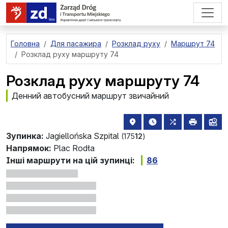
перейти до основного вмісту
Головна
Для пасажира
Розклад руху
Маршрут 74
Розклад руху маршруту 74
Розклад руху маршруту 74
Денний автобусний маршрут звичайний
розташування зупинки на 
найближчі відправле
всі маршрути, 
друкува
лін
Зупинка:
Jagiellońska Szpital
(175
12
)
Напрямок:
Plac Rodła
Інші маршрути на цій зупинці:
86