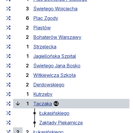
3
Świętego Wojciecha
6
Plac Zgody
2
Piastów
2
Bohaterów Warszawy
1
Strzelecka
1
Jagiellońska Szpital
2
Świętego Jana Bosko
2
Witkiewicza Szkoła
2
Derdowskiego
1
Kutrzeby
(поточна зупинка)
1
Taczaka
Łukasińskiego
Zakłady Piekarnicze
2
2
Łukasińskiego