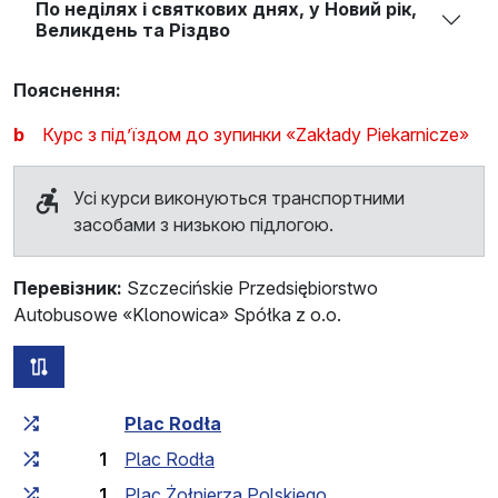
По неділях і святкових днях, у Новий рік,
Великдень та Різдво
Пояснення:
b
Курс з під’їздом до зупинки «Zakłady Piekarnicze»
Усі курси виконуються транспортними
засобами з низькою підлогою.
Перевізник:
Szczecińskie Przedsiębiorstwo
Autobusowe «Klonowica» Spółka z o.o.
всі схеми цього маршруту
Загальний час у дорозі
Час у дорозі між зупинка
Plac Rodła
1
Plac Rodła
1
Plac Żołnierza Polskiego