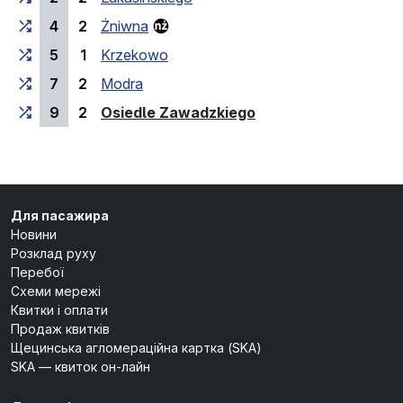
4
2
Żniwna
5
1
Krzekowo
7
2
Modra
(кінцева зупинка)
9
2
Osiedle Zawadzkiego
Для пасажира
Новини
Розклад руху
Перебої
Схеми мережі
Квитки і оплати
Продаж квитків
Щецинська агломераційна картка (SKA)
SKA — квиток он-лайн