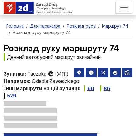
перейти до основного вмісту
Головна
Для пасажира
Розклад руху
Маршрут 74
Розклад руху маршруту 74
Розклад руху маршруту 74
Денний автобусний маршрут звичайний
розташування зупинки на 
найближчі відправле
всі маршрути,
друкува
лін
Зупинка:
Taczaka
(341
11
)
Напрямок:
Osiedle Zawadzkiego
Інші маршрути на цій зупинці:
60
86
529