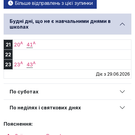
Більше відправлень з цієї зупинки
Будні дні, що не є навчальними днями в
школах
A
A
21:20
21:41
21
20
41
22
A
A
23:23
23:43
23
23
43
Діє з 29.06.2026
По суботах
По неділях і святкових днях
Пояснення: