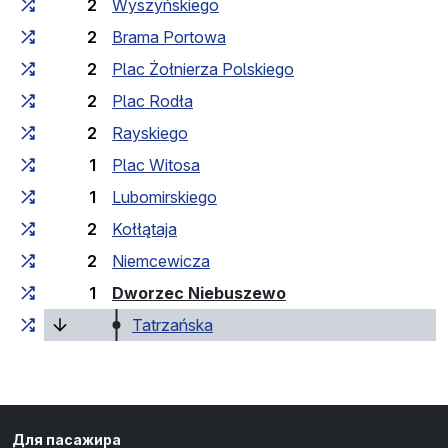
2
Wyszyńskiego
2
Brama Portowa
2
Plac Żołnierza Polskiego
2
Plac Rodła
2
Rayskiego
1
Plac Witosa
1
Lubomirskiego
2
Kołłątaja
2
Niemcewicza
(кінцева зупинка)
1
Dworzec Niebuszewo
(поточна зупинка)
Tatrzańska
Для пасажира