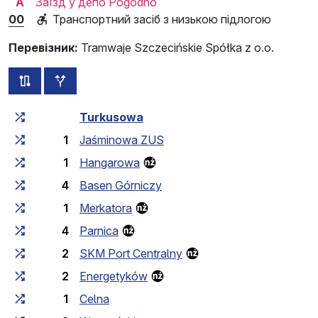
A
Заїзд у депо Pogodno
00
Транспортний засіб з низькою підлогою
Перевізник:
Tramwaje Szczecińskie Spółka z o.o.
всі схеми цього маршруту
додаткові зупинки
Загальний час у дорозі
Час у дорозі між зупинка
Turkusowa
1
Jaśminowa ZUS
1
Hangarowa
4
Basen Górniczy
1
Merkatora
4
Parnica
2
SKM Port Centralny
2
Energetyków
1
Celna