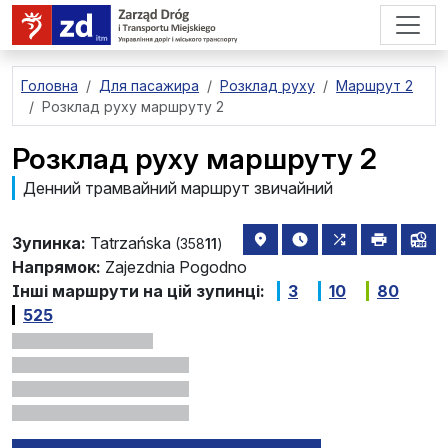
перейти до основного вмісту
Головна
Для пасажира
Розклад руху
Маршрут 2
Розклад руху маршруту 2
Розклад руху маршруту 2
Денний трамвайний маршрут звичайний
розташування зупинки на 
найближчі відправле
всі маршрути,
друкува
лін
Зупинка:
Tatrzańska
(358
11
)
Напрямок:
Zajezdnia Pogodno
Інші маршрути на цій зупинці:
3
10
80
525