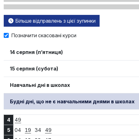
Більше відправлень з цієї зупинки
Позначити скасовані курси
14 серпня (п’ятниця)
15 серпня (субота)
Навчальні дні в школах
Будні дні, що не є навчальними днями в школах
4:49
4
49
5:04
5:19
5:34
5:49
5
04
19
34
49