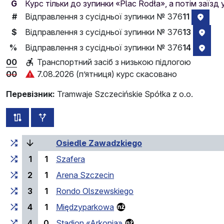
G
Курс тільки до зупинки «Plac Rodła», а потім заїзд
Відправлення з сусідньої зупинки № 376
11
#
розта
Відправлення з сусідньої зупинки № 376
13
$
розт
Відправлення з сусідньої зупинки № 376
14
%
розт
00
Транспортний засіб з низькою підлогою
00
7.08.2026 (п’ятниця) курс скасовано
Перевізник:
Tramwaje Szczecińskie Spółka z o.o.
всі схеми цього маршруту
додаткові зупинки
Загальний час у дорозі
Час у дорозі між зупинка
(поточна зупинка)
Osiedle Zawadzkiego
1
1
Szafera
2
1
Arena Szczecin
3
1
Rondo Olszewskiego
4
1
Międzyparkowa
4
0
Stadion «Arkonia»