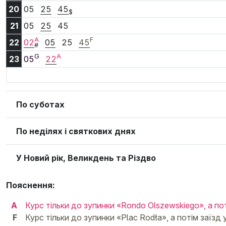
20:05
20:25
20:45
20
05
25
45
$
21:05
21:25
21:45
21
05
25
45
A
F
22:02
22:05
22:25
22:45
22
02
05
25
45
#
G
A
23:05
23:22
23
05
22
По суботах
По неділях і святкових днях
У Новий рік, Великдень та Різдво
Пояснення:
A
Курс тільки до зупинки «Rondo Olszewskiego», а по
F
Курс тільки до зупинки «Plac Rodła», а потім заїзд 