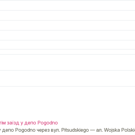
тім заїзд у депо Pogodno
у депо Pogodno через вул. Piłsudskiego — ал. Wojska Polsk