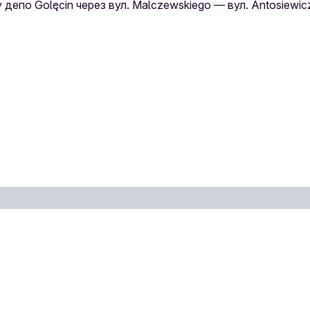
 у депо Golęcin через вул. Malczewskiego — вул. Antosiewic
шування зупинки на карті
ашування зупинки на карті
ашування зупинки на карті
ми
Зупинка