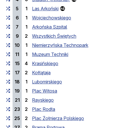
5
1
Las Arkoński
6
1
Wojciechowskiego
7
1
Arkońska Szpital
9
2
Wszystkich Świętych
10
1
Niemierzyńska Technopark
11
1
Muzeum Techniki
15
4
Krasińskiego
17
2
Kołłątaja
18
1
Lubomirskiego
19
1
Plac Witosa
21
2
Rayskiego
23
2
Plac Rodła
25
2
Plac Żołnierza Polskiego
27
2
Brama Portowa