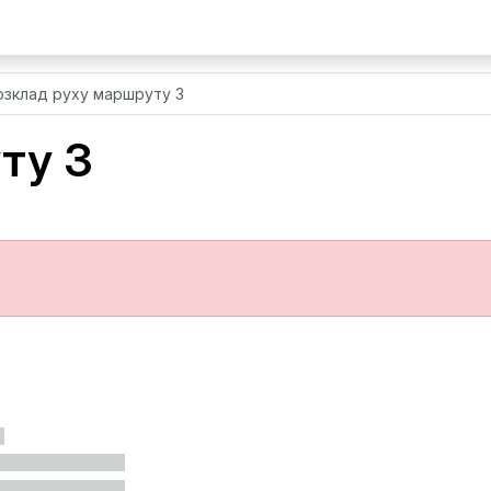
озклад руху маршруту 3
ту 3