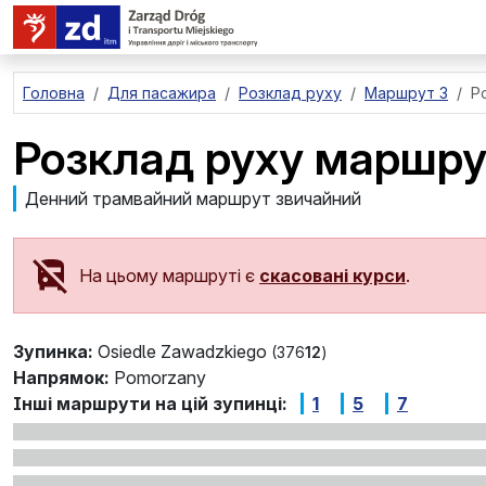
перейти до основного вмісту
Головна
Для пасажира
Розклад руху
Маршрут 3
Р
Розклад руху маршру
Денний трамвайний маршрут звичайний
На цьому маршруті є
скасовані курси
.
Зупинка:
Osiedle Zawadzkiego
(376
12
)
Напрямок:
Pomorzany
Інші маршрути на цій зупинці:
1
5
7