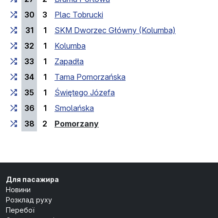
30
3
Plac Tobrucki
31
1
SKM Dworzec Główny (Kolumba)
32
1
Kolumba
33
1
Zapadła
34
1
Tama Pomorzańska
35
1
Świętego Józefa
36
1
Smolańska
(кінцева зупинка)
38
2
Pomorzany
Для пасажира
Новини
Розклад руху
Перебої