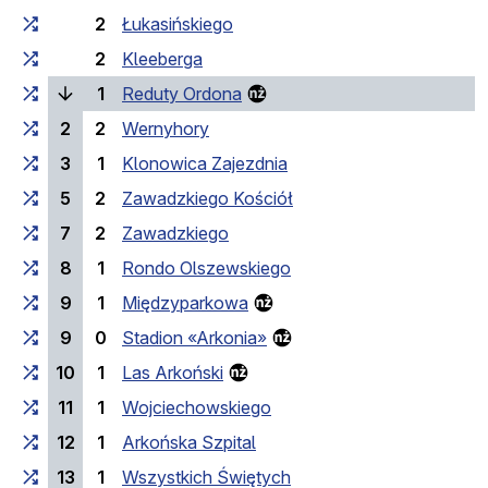
2
Łukasińskiego
2
Kleeberga
(поточна зупинка)
1
Reduty Ordona
2
2
Wernyhory
3
1
Klonowica Zajezdnia
5
2
Zawadzkiego Kościół
7
2
Zawadzkiego
8
1
Rondo Olszewskiego
9
1
Międzyparkowa
9
0
Stadion «Arkonia»
10
1
Las Arkoński
11
1
Wojciechowskiego
12
1
Arkońska Szpital
13
1
Wszystkich Świętych