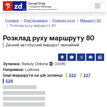
перейти до основного вмісту
Головна
Для пасажира
Розклад руху
Маршрут 80
Розклад руху маршруту 80
Розклад руху маршруту 80
Денний автобусний маршрут звичайний
розташування зупинки на 
найближчі відправле
всі маршрути,
друкува
лін
Зупинка:
Reduty Ordona
(333
11
)
Напрямок:
Ludowa
Інші маршрути на цій зупинці:
222
227
529