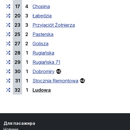
17
4
Chopina
20
3
Łabędzia
23
3
Przyjaciół Żołnierza
25
2
Pasterska
27
2
Golisza
28
1
Rugiańska
29
1
Rugiańska 71
30
1
Dobromiry
31
1
Stocznia Remontowa
(кінцева зупинка)
32
1
Ludowa
Для пасажира
Новини