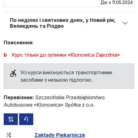
Діє з 11.05.2024
По неділях і святкових днях, у Новий рік,
Великдень та Різдво
Пояснення:
b
Курс тільки до зупинки «Klonowica Zajezdnia»
Усі курси виконуються транспортними
засобами з низькою підлогою.
Перевізник:
Szczecińskie Przedsiębiorstwo
Autobusowe «Klonowica» Spółka z o.o.
всі схеми цього маршруту
розклад руху у зворотньому напрямку
Загальний час у дорозі
Час у дорозі між зупинка
Zakłady Piekarnicze