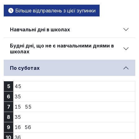
Більше відправлень з цієї зупинки
Навчальні дні в школах
Будні дні, що не є навчальними днями в
школах
По суботах
5:45
5
45
6:35
6
35
7:15
7:55
7
15
55
8:35
8
35
9:16
9:56
9
16
56
10:36
10
36