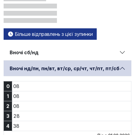
Більше відправлень з цієї зупинки
Вночі сб/нд
Вночі нд/пн, пн/вт, вт/ср, ср/чт, чт/пт, пт/сб
0:08
0
08
1:08
1
08
2:08
2
08
3:28
3
28
4:38
4
38