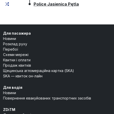
(кінцева зупинка
Police Jasienica Pętla
Для пасажира
Новини
Розклад руху
Перебої
Схеми мережі
Квитки і оплати
Продаж квитків
Щецинська агломераційна картка (SKA)
SKA — квиток он-лайн
Для водія
Новини
Повернення евакуйованих транспортних засобів
ZDiTM