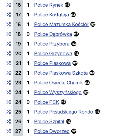
16
1
Police Rynek
17
1
Police Kołłątaja
18
1
Police Mazurska Kościół
18
0
Police Dąbrówka
19
1
Police Przybora
20
1
Police Grzybowa
21
1
Police Piaskowa
22
1
Police Piaskowa Szkoła
23
1
Police Osiedle Chemik
24
1
Police Wyszyńskiego
24
0
Police PCK
25
1
Police Piłsudskiego Rondo
26
1
Police Szpital
27
1
Police Dworzec