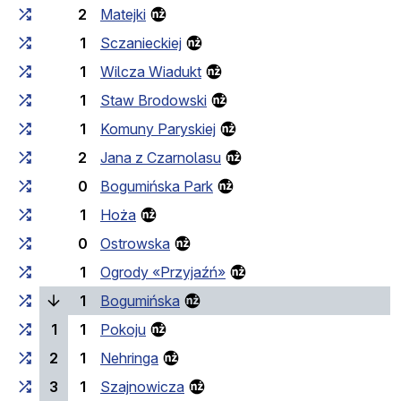
2
Matejki
1
Sczanieckiej
1
Wilcza Wiadukt
1
Staw Brodowski
1
Komuny Paryskiej
2
Jana z Czarnolasu
0
Bogumińska Park
1
Hoża
0
Ostrowska
1
Ogrody «Przyjaźń»
(поточна зупинка)
1
Bogumińska
1
1
Pokoju
2
1
Nehringa
3
1
Szajnowicza