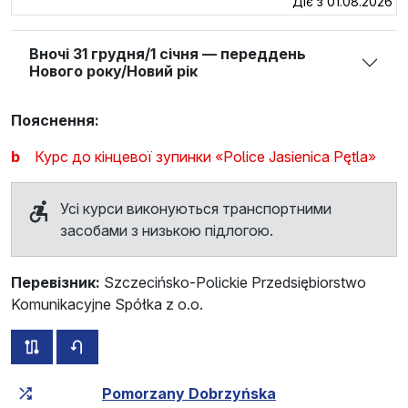
Діє з 01.08.2026
Вночі 31 грудня/1 січня — переддень
Нового року/Новий рік
Пояснення:
b
Курс до кінцевої зупинки «Police Jasienica Pętla»
Усі курси виконуються транспортними
засобами з низькою підлогою.
Перевізник:
Szczecińsko-Polickie Przedsiębiorstwo
Komunikacyjne Spółka z o.o.
всі схеми цього маршруту
розклад руху у зворотньому напрямку
Загальний час у дорозі
Час у дорозі між зупинка
Pomorzany Dobrzyńska