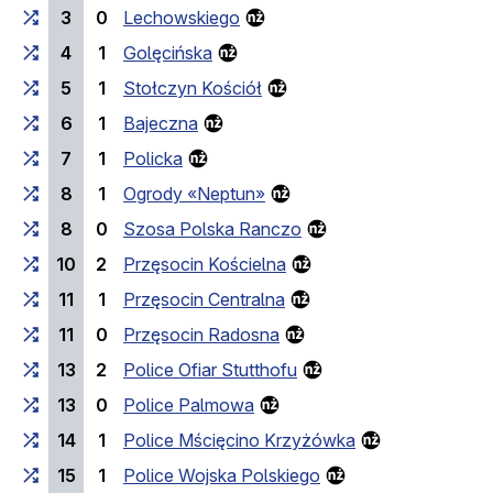
3
0
Lechowskiego
4
1
Golęcińska
5
1
Stołczyn Kościół
6
1
Bajeczna
7
1
Policka
8
1
Ogrody «Neptun»
8
0
Szosa Polska Ranczo
10
2
Przęsocin Kościelna
11
1
Przęsocin Centralna
11
0
Przęsocin Radosna
13
2
Police Ofiar Stutthofu
13
0
Police Palmowa
14
1
Police Mścięcino Krzyżówka
15
1
Police Wojska Polskiego