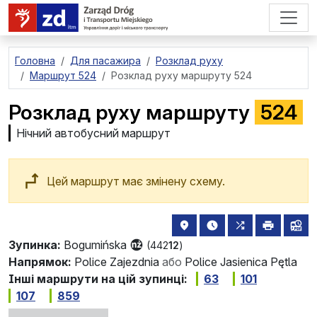
перейти до основного вмісту
Головна
Для пасажира
Розклад руху
Маршрут 524
Розклад руху маршруту 524
Розклад руху маршруту
524
Нічний автобусний маршрут
Цей маршрут має змінену схему.
розташування зупинки на 
найближчі відправле
всі маршрути,
друкува
лін
Зупинка:
Bogumińska
(442
12
)
Напрямок:
Police Zajezdnia
або
Police Jasienica Pętla
Інші маршрути на цій зупинці:
63
101
107
859