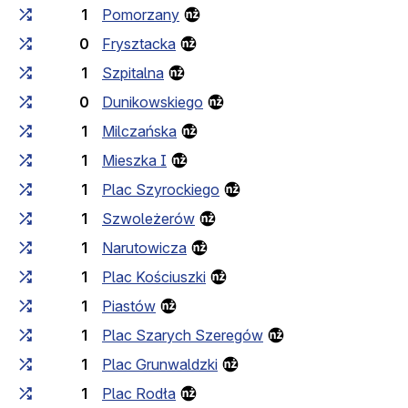
1
Pomorzany
0
Frysztacka
1
Szpitalna
0
Dunikowskiego
1
Milczańska
1
Mieszka I
1
Plac Szyrockiego
1
Szwoleżerów
1
Narutowicza
1
Plac Kościuszki
1
Piastów
1
Plac Szarych Szeregów
1
Plac Grunwaldzki
1
Plac Rodła