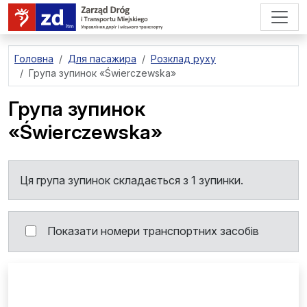
перейти до основного вмісту
Головна
Для пасажира
Розклад руху
Група зупинок
«Świerczewska»
Група зупинок
«Świerczewska»
Ця група зупинок складається з 1 зупинки.
Показати номери транспортних засобів