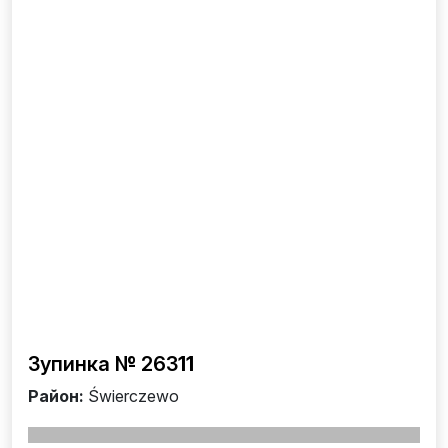
Зупинка № 263
11
Район:
Świerczewo